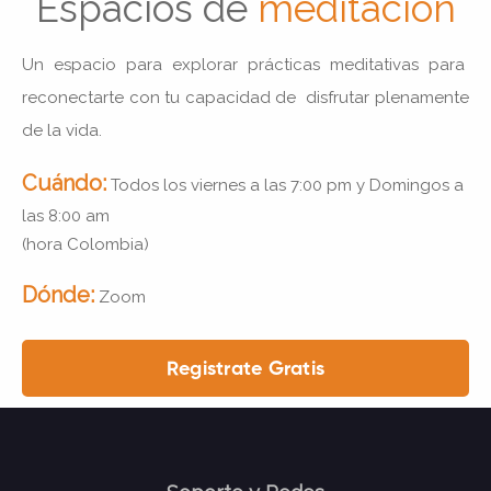
Espacios de
meditación
Un espacio para explorar prácticas
meditativas para
reconectarte con tu capacidad de disfrutar plenamente
de la vida.
Cuándo:
T
odos los viernes a las 7:00 pm y Domingos a
las 8:00 am
(hora Colombia)
Dónde:
Zoom
Registrate Gratis